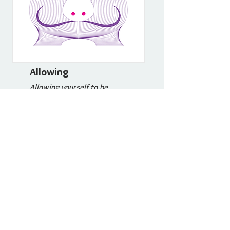
Allowing
Allowing yourself to be
different
Grow your intuition and allow
yourself to be.
Symbol: pig
Sense of smell