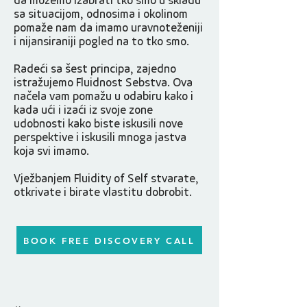
da možemo izabrati tko smo u skladu
sa situacijom, odnosima i okolinom
pomaže nam da imamo uravnoteženiji
i nijansiraniji pogled na to tko smo.
Radeći sa šest principa, zajedno
istražujemo Fluidnost Sebstva. Ova
načela vam pomažu u odabiru kako i
kada ući i izaći iz svoje zone
udobnosti kako biste iskusili nove
perspektive i iskusili mnoga jastva
koja svi imamo.
Vježbanjem Fluidity of Self stvarate,
otkrivate i birate vlastitu dobrobit.
BOOK FREE DISCOVERY CALL